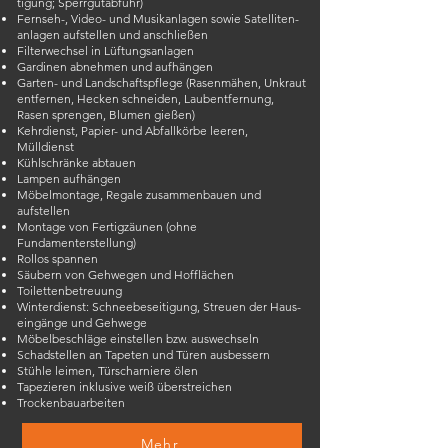
tigung; Sperrgutabfuhr)
Fernseh-, Video- und Musik­anlagen sowie Satelliten­
anlagen aufstellen und anschließen
Filterwechsel in Lüftungs­anlagen
Gardinen abnehmen und aufhängen
Garten- und Landschafts­pflege (Rasenmähen, Unkraut
entfernen, Hecken schneiden, Laubentfernung,
Rasen sprengen, Blumen gießen)
Kehrdienst, Papier- und Abfall­körbe leeren,
Mülldienst
Kühlschränke abtauen
Lampen aufhängen
Möbelmontage, Regale zu­sammenbauen und
aufstellen
Montage von Fertigzäunen (ohne
Fundamenterstellung)
Rollos spannen
Säubern von Gehwegen und Hofflächen
Toilettenbetreuung
Winterdienst: Schneebe­seitigung, Streuen der Haus­
eingänge und Gehwege
Möbelbeschläge einstellen bzw. auswechseln
Schadstellen an Tapeten und Türen ausbessern
Stühle leimen, Türscharniere ölen
Tapezieren inklusive weiß überstreichen
Trockenbauarbeiten
Mehr