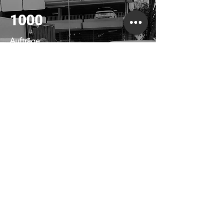
1000
Aufträge
100
Kunden
10
Jahren Erfahrung
GV Home
Hausmeisterservice