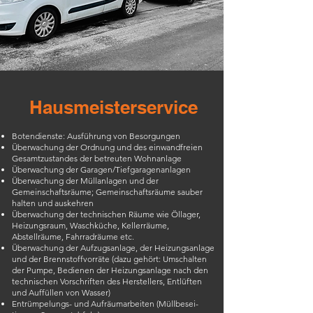
Hausmeisterservice
Botendienste: Ausführung von Besorgungen
Überwachung der Ordnung und des einwandfreien
Gesamtzustandes der betreuten Wohnanlage
Überwachung der Garagen/Tiefgaragenanlagen
Überwachung der Müllanlagen und der
Gemeinschaftsräume; Gemeinschaftsräume sauber
halten und auskehren
Überwachung der technischen Räume wie Öllager,
Heizungsraum, Waschküche, Kellerräume,
Abstellräume, Fahrradräume etc.
Überwachung der Aufzugsanlage, der Heizungsanlage
und der Brennstoffvorräte (dazu gehört: Umschalten
der Pumpe, Bedienen der Heizungsanlage nach den
technischen Vorschriften des Herstellers, Entlüften
und Auffüllen von Wasser)
Entrümpelungs- und Auf­räumarbeiten (Müllbesei­