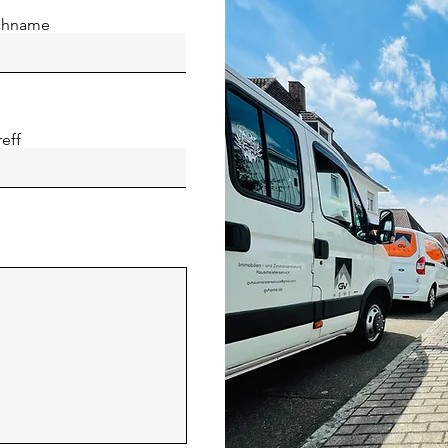
chname
reff